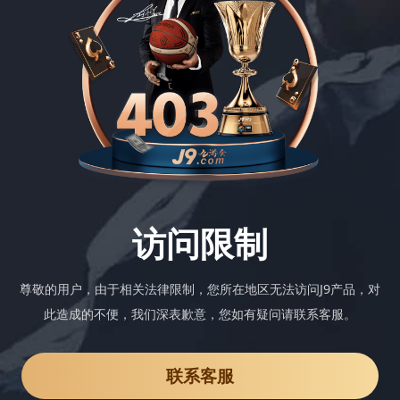
访问限制
尊敬的用户，由于相关法律限制，您所在地区无法访问J9产品，对
此造成的不便，我们深表歉意，您如有疑问请联系客服。
联系客服