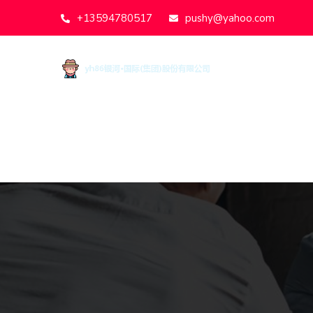
+13594780517
pushy@yahoo.com