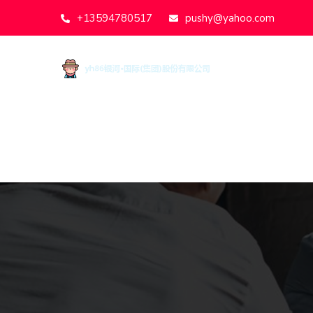
+13594780517
pushy@yahoo.com