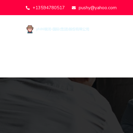
+13594780517
pushy@yahoo.com