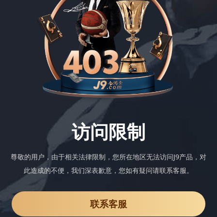
访问限制
尊敬的用户，由于相关法律限制，您所在地区无法访问J9产品，对
此造成的不便，我们深表歉意，您如有疑问请联系客服。
联系客服