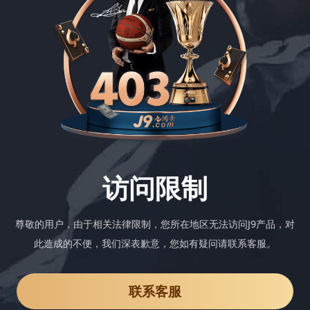
访问限制
尊敬的用户，由于相关法律限制，您所在地区无法访问J9产品，对
此造成的不便，我们深表歉意，您如有疑问请联系客服。
联系客服