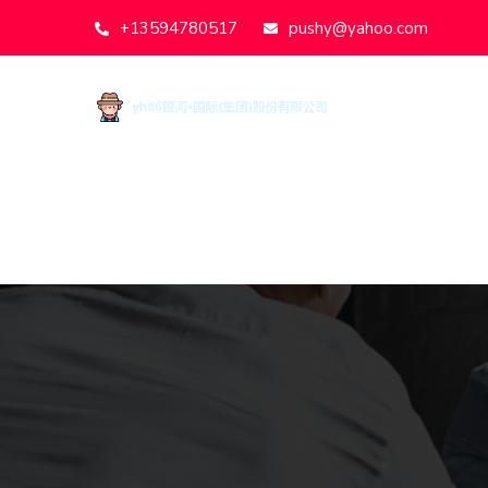
+13594780517
pushy@yahoo.com