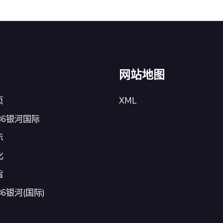
网站地图
页
XML
86银河国际
示
化
旨
86银河(国际)