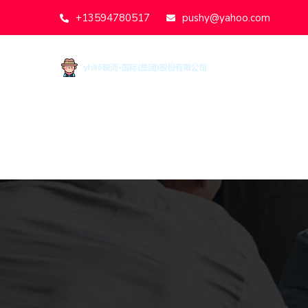
+13594780517
pushy@yahoo.com