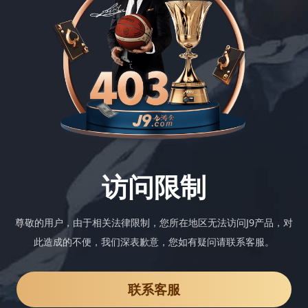
访问限制
尊敬的用户，由于相关法律限制，您所在地区无法访问J9产品，对
此造成的不便，我们深表歉意，您如有疑问请联系客服。
联系客服