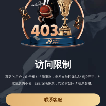
访问限制
尊敬的用户，由于相关法律限制，您所在地区无法访问J9产品，对
此造成的不便，我们深表歉意，您如有疑问请联系客服。
联系客服