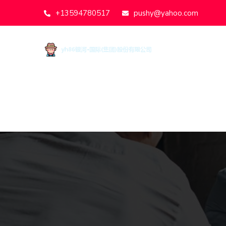
+13594780517
pushy@yahoo.com