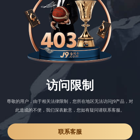
访问限制
尊敬的用户，由于相关法律限制，您所在地区无法访问J9产品，对
此造成的不便，我们深表歉意，您如有疑问请联系客服。
联系客服